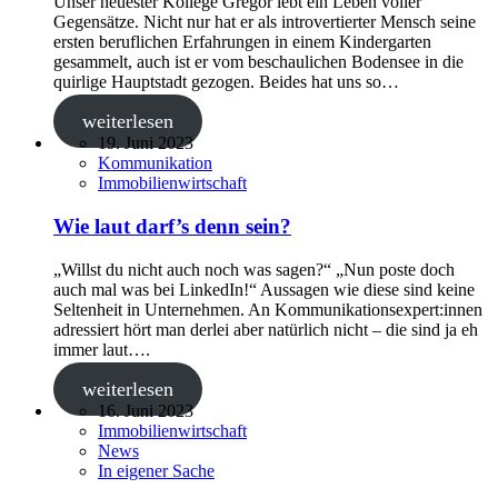
Unser neuester Kollege Gregor lebt ein Leben voller
Gegensätze. Nicht nur hat er als introvertierter Mensch seine
ersten beruflichen Erfahrungen in einem Kindergarten
gesammelt, auch ist er vom beschaulichen Bodensee in die
quirlige Hauptstadt gezogen. Beides hat uns so…
weiterlesen
19. Juni 2023
Kommunikation
Immobilienwirtschaft
Wie laut darf’s denn sein?
„Willst du nicht auch noch was sagen?“ „Nun poste doch
auch mal was bei LinkedIn!“ Aussagen wie diese sind keine
Seltenheit in Unternehmen. An Kommunikationsexpert:innen
adressiert hört man derlei aber natürlich nicht – die sind ja eh
immer laut….
weiterlesen
16. Juni 2023
Immobilienwirtschaft
News
In eigener Sache