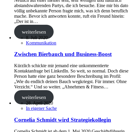
Neulich auf einer meiner sehr, sehr wenigen und natürlich
abstandswahrenden Partys, die ich besuche. Eine mir bis dato
völlig unbekannte Person fragte mich, was ich denn beruflich
mache. Bevor ich antworten konnte, ruft ein Freund hinein:
„Der ist in…
weiterlesen
8. Juli 2020
Kommunikation
Zwischen Bierbauch und Business-Boost
Kürzlich schickte mir jemand eine unkommentierte
Kontaktanfrage bei LinkedIn. So weit, so normal. Doch diese
Person hatte eine ganz besondere Beschreibung im Profil:
„Wie du endlich deinen Bauch wegkriegst. Für immer. Ohne
Verzicht.“ Und so weiter. „Abnehmen & Fitness…
weiterlesen
28. April 2020
In eigener Sache
Cornelia Schmidt wird Strategiekollegin
Cornelia Schmidt ist ab dem 1. Mai 2020 Geschäftsführerin