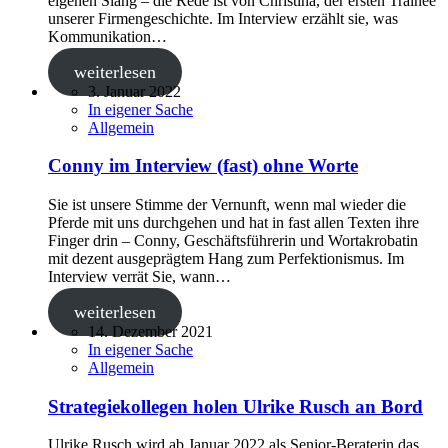
eigenen Slang – die Rede ist von Christina, der ersten Trainee
unserer Firmengeschichte. Im Interview erzählt sie, was
Kommunikation…
weiterlesen
3. Januar 2022
In eigener Sache
Allgemein
Conny im Interview (fast) ohne Worte
Sie ist unsere Stimme der Vernunft, wenn mal wieder die
Pferde mit uns durchgehen und hat in fast allen Texten ihre
Finger drin – Conny, Geschäftsführerin und Wortakrobatin
mit dezent ausgeprägtem Hang zum Perfektionismus. Im
Interview verrät Sie, wann…
weiterlesen
14. Dezember 2021
In eigener Sache
Allgemein
Strategiekollegen holen Ulrike Rusch an Bord
Ulrike Rusch wird ab Januar 2022 als Senior-Beraterin das