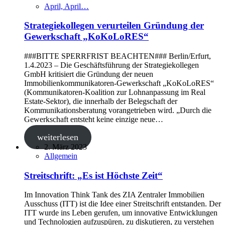
April, April…
Strategiekollegen verurteilen Gründung der
Gewerkschaft „KoKoLoRES“
###BITTE SPERRFRIST BEACHTEN### Berlin/Erfurt,
1.4.2023 ‒ Die Geschäftsführung der Strategiekollegen
GmbH kritisiert die Gründung der neuen
Immobilienkommunikatoren-Gewerkschaft „KoKoLoRES“
(Kommunikatoren-Koalition zur Lohnanpassung im Real
Estate-Sektor), die innerhalb der Belegschaft der
Kommunikationsberatung vorangetrieben wird. „Durch die
Gewerkschaft entsteht keine einzige neue…
weiterlesen
2. März 2023
Allgemein
Streitschrift: „Es ist Höchste Zeit“
Im Innovation Think Tank des ZIA Zentraler Immobilien
Aus­schuss (ITT) ist die Idee einer Streitschrift entstanden. Der
ITT wurde ins Leben gerufen, um innovative Entwicklungen
und Tech­nologien aufzuspüren, zu diskutieren, zu verstehen