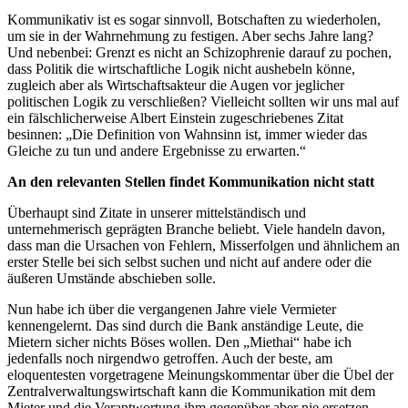
Kommunikativ ist es sogar sinnvoll, Botschaften zu wiederholen,
um sie in der Wahrnehmung zu festigen. Aber sechs Jahre lang?
Und nebenbei: Grenzt es nicht an Schizophrenie darauf zu pochen,
dass Politik die wirtschaftliche Logik nicht aushebeln könne,
zugleich aber als Wirtschaftsakteur die Augen vor jeglicher
politischen Logik zu verschließen? Vielleicht sollten wir uns mal auf
ein fälschlicherweise Albert Einstein zugeschriebenes Zitat
besinnen: „Die Definition von Wahnsinn ist, immer wieder das
Gleiche zu tun und andere Ergebnisse zu erwarten.“
An den relevanten Stellen findet Kommunikation nicht statt
Überhaupt sind Zitate in unserer mittelständisch und
unternehmerisch geprägten Branche beliebt. Viele handeln davon,
dass man die Ursachen von Fehlern, Misserfolgen und ähnlichem an
erster Stelle bei sich selbst suchen und nicht auf andere oder die
äußeren Umstände abschieben solle.
Nun habe ich über die vergangenen Jahre viele Vermieter
kennengelernt. Das sind durch die Bank anständige Leute, die
Mietern sicher nichts Böses wollen. Den „Miethai“ habe ich
jedenfalls noch nirgendwo getroffen. Auch der beste, am
eloquentesten vorgetragene Meinungskommentar über die Übel der
Zentralverwaltungswirtschaft kann die Kommunikation mit dem
Mieter und die Verantwortung ihm gegenüber aber nie ersetzen.