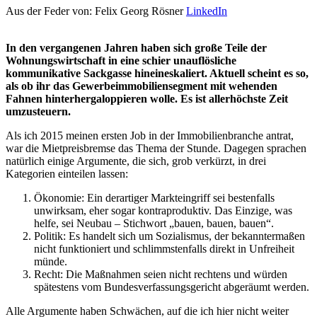
Aus der Feder von:
Felix Georg Rösner
LinkedIn
In den vergangenen Jahren haben sich große Teile der
Wohnungswirtschaft in eine schier unauflösliche
kommunikative Sackgasse hineineskaliert. Aktuell scheint es so,
als ob ihr das Gewerbeimmobiliensegment mit wehenden
Fahnen hinterhergaloppieren wolle. Es ist allerhöchste Zeit
umzusteuern.
Als ich 2015 meinen ersten Job in der Immobilienbranche antrat,
war die Mietpreisbremse das Thema der Stunde. Dagegen sprachen
natürlich einige Argumente, die sich, grob verkürzt, in drei
Kategorien einteilen lassen:
Ökonomie: Ein derartiger Markteingriff sei bestenfalls
unwirksam, eher sogar kontraproduktiv. Das Einzige, was
helfe, sei Neubau – Stichwort „bauen, bauen, bauen“.
Politik: Es handelt sich um Sozialismus, der bekanntermaßen
nicht funktioniert und schlimmstenfalls direkt in Unfreiheit
münde.
Recht: Die Maßnahmen seien nicht rechtens und würden
spätestens vom Bundesverfassungsgericht abgeräumt werden.
Alle Argumente haben Schwächen, auf die ich hier nicht weiter