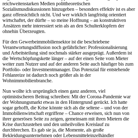
reichweitenstarken Medien polittheoretischen
Sozialismusdiskussionen hinzugeben – besonders effektiv ist es aber
ganz offensichtlich nicht. Und wer wirklich langfristig orientiert
wirtschaftet, der dürfte – so meine Hoffnung – an konstruktiven
Ansätzen mehr interessiert sein als an den Schulterklopfern der
ohnehin Überzeugten.
Für den Gewerbeimmobiliensektor ist die beschriebene
Verantwortungsdiffusion noch gefährlicher: Professionalisierung
und Arbeitsteilung sind nochmals stärker ausgeprägt. Außerdem ist
die Wertschöpfungskette länger – auf der einen Seite vom Mieter
weiter zum Nutzer und auf der anderen Seite auch häufiger bis zum
Portfolio- oder Investmentmanager. Das Potenzial für entstehende
Fehlanreize ist dadurch noch größer als in der
Wohnimmobilienbranche.
Nun wollte ich ursprünglich einen ganz anderen, viel
optimistischeren Beitrag schreiben: Mit der Corona-Pandemie war
der Wohnungsmarkt etwas in den Hintergrund gerückt. Ich hatte
sogar gehofft, die Krise könnte sich als die seltene – und von der
Immobilienwirtschaft ergriffene – Chance erweisen, sich nun von
ihrer generösen Seite zu zeigen, gemeinsam mit ihren Mietern die
Krise durchzustehen und den unheilvollen Kreislauf zu
durchbrechen. Es gab sie ja, die Momente, als große
Bekleidungsunternehmen oder Lebensmitteleinzelhändler