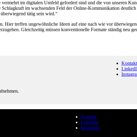
e vermehrt im digitalen Umfeld gefordert sind und die von unseren Kun
re Schlagkraft im wachsenden Feld der Online-Kommunikation deutlich a
überwiegend tätig sein wird.“
gen. Hier treffen ungewöhnliche Ideen auf eine nach wie vor überwie
erzugehen. Gleichzeitig müssen konventionelle Formate ständig neu ged
Kontakt
LinkedI
Instagr
aufnehmen.
Kontakt
LinkedIn
Instagram