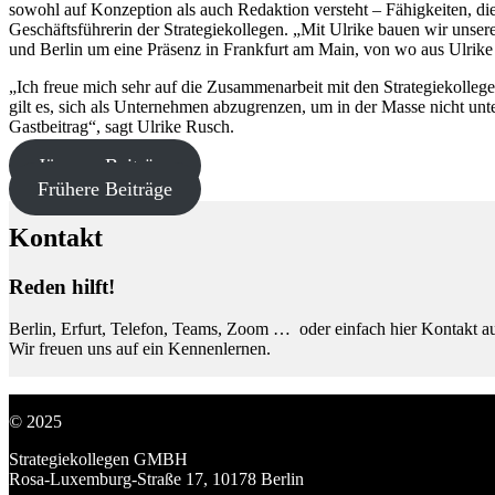
sowohl auf Konzeption als auch Redaktion versteht – Fähigkeiten, di
Geschäftsführerin der Strategiekollegen. „Mit Ulrike bauen wir unse
und Berlin um eine Präsenz in Frankfurt am Main, von wo aus Ulrike 
„Ich freue mich sehr auf die Zusammenarbeit mit den Strategiekolle
gilt es, sich als Unternehmen abzugrenzen, um in der Masse nicht unt
Gastbeitrag“, sagt Ulrike Rusch.
Jüngere Beiträge
Frühere Beiträge
Kontakt
Reden hilft!
Berlin, Erfurt, Telefon, Teams, Zoom … oder einfach hier Kontakt 
Wir freuen uns auf ein Kennenlernen.
© 2025
Strategiekollegen GMBH
Rosa-Luxemburg-Straße 17, 10178 Berlin