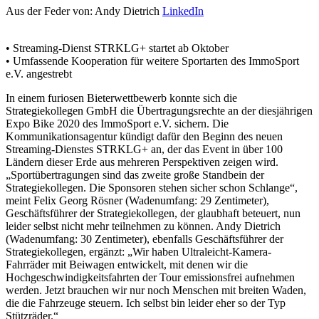
Aus der Feder von:
Andy Dietrich
LinkedIn
• Streaming-Dienst STRKLG+ startet ab Oktober
• Umfassende Kooperation für weitere Sportarten des ImmoSport
e.V. angestrebt
In einem furiosen Bieterwettbewerb konnte sich die
Strategiekollegen GmbH die Übertragungsrechte an der diesjährigen
Expo Bike 2020 des ImmoSport e.V. sichern. Die
Kommunikationsagentur kündigt dafür den Beginn des neuen
Streaming-Dienstes STRKLG+ an, der das Event in über 100
Ländern dieser Erde aus mehreren Perspektiven zeigen wird.
„Sportübertragungen sind das zweite große Standbein der
Strategiekollegen. Die Sponsoren stehen sicher schon Schlange“,
meint Felix Georg Rösner (Wadenumfang: 29 Zentimeter),
Geschäftsführer der Strategiekollegen, der glaubhaft beteuert, nun
leider selbst nicht mehr teilnehmen zu können. Andy Dietrich
(Wadenumfang: 30 Zentimeter), ebenfalls Geschäftsführer der
Strategiekollegen, ergänzt: „Wir haben Ultraleicht-Kamera-
Fahrräder mit Beiwagen entwickelt, mit denen wir die
Hochgeschwindigkeitsfahrten der Tour emissionsfrei aufnehmen
werden. Jetzt brauchen wir nur noch Menschen mit breiten Waden,
die die Fahrzeuge steuern. Ich selbst bin leider eher so der Typ
Stützräder.“