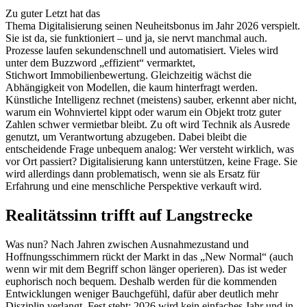
Zu guter Letzt hat das
Thema Digitalisierung seinen Neuheitsbonus im Jahr 2026 verspielt.
Sie ist da, sie funktioniert – und ja, sie nervt manchmal auch.
Prozesse laufen sekundenschnell und automatisiert. Vieles wird
unter dem Buzzword „effizient“ vermarktet,
Stichwort Immobilienbewertung. Gleichzeitig wächst die
Abhängigkeit von Modellen, die kaum hinterfragt werden.
Künstliche Intelligenz rechnet (meistens) sauber, erkennt aber nicht,
warum ein Wohnviertel kippt oder warum ein Objekt trotz guter
Zahlen schwer vermietbar bleibt. Zu oft wird Technik als Ausrede
genutzt, um Verantwortung abzugeben. Dabei bleibt die
entscheidende Frage unbequem analog: Wer versteht wirklich, was
vor Ort passiert? Digitalisierung kann unterstützen, keine Frage. Sie
wird allerdings dann problematisch, wenn sie als Ersatz für
Erfahrung und eine menschliche Perspektive verkauft wird.
Realitätssinn trifft auf Langstrecke
Was nun? Nach Jahren zwischen Ausnahmezustand und
Hoffnungsschimmern rückt der Markt in das „New Normal“ (auch
wenn wir mit dem Begriff schon länger operieren). Das ist weder
euphorisch noch bequem. Deshalb werden für die kommenden
Entwicklungen weniger Bauchgefühl, dafür aber deutlich mehr
Disziplin verlangt. Fest steht: 2026 wird kein einfaches Jahr und in