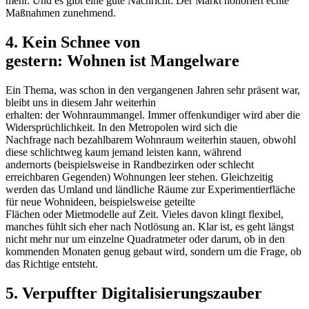
mehr. Und es gibt eine gute Nachricht: Der Markt honoriert echte
Maßnahmen zunehmend.
4. Kein Schnee von
gestern: Wohnen ist Mangelware
Ein Thema, was schon in den vergangenen Jahren sehr präsent war,
bleibt uns in diesem Jahr weiterhin
erhalten: der Wohnraummangel. Immer offenkundiger wird aber die
Widersprüchlichkeit. In den Metropolen wird sich die
Nachfrage nach bezahlbarem Wohnraum weiterhin stauen, obwohl
diese schlichtweg kaum jemand leisten kann, während
andernorts (beispielsweise in Randbezirken oder schlecht
erreichbaren Gegenden) Wohnungen leer stehen. Gleichzeitig
werden das Umland und ländliche Räume zur Experimentierfläche
für neue Wohnideen, beispielsweise geteilte
Flächen oder Mietmodelle auf Zeit. Vieles davon klingt flexibel,
manches fühlt sich eher nach Notlösung an. Klar ist, es geht längst
nicht mehr nur um einzelne Quadratmeter oder darum, ob in den
kommenden Monaten genug gebaut wird, sondern um die Frage, ob
das Richtige entsteht.
5. Verpuffter Digitalisierungszauber