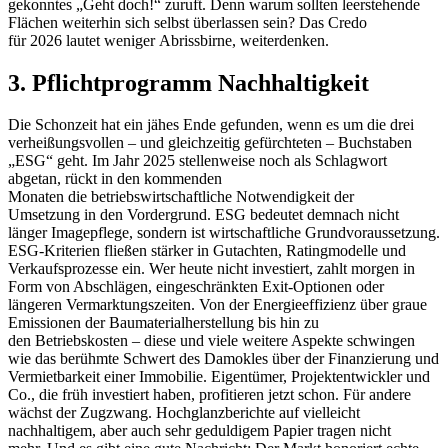
gekonntes „Geht doch!“ zuruft. Denn warum sollten leerstehende
Flächen weiterhin sich selbst überlassen sein? Das Credo
für 2026 lautet weniger Abrissbirne, weiterdenken.
3. Pflichtprogramm Nachhaltigkeit
Die Schonzeit hat ein jähes Ende gefunden, wenn es um die drei
verheißungsvollen – und gleichzeitig gefürchteten – Buchstaben
„ESG“ geht. Im Jahr 2025 stellenweise noch als Schlagwort
abgetan, rückt in den kommenden
Monaten die betriebswirtschaftliche Notwendigkeit der
Umsetzung in den Vordergrund. ESG bedeutet demnach nicht
länger Imagepflege, sondern ist wirtschaftliche Grundvoraussetzung.
ESG-Kriterien fließen stärker in Gutachten, Ratingmodelle und
Verkaufsprozesse ein. Wer heute nicht investiert, zahlt morgen in
Form von Abschlägen, eingeschränkten Exit-Optionen oder
längeren Vermarktungszeiten. Von der Energieeffizienz über graue
Emissionen der Baumaterialherstellung bis hin zu
den Betriebskosten – diese und viele weitere Aspekte schwingen
wie das berühmte Schwert des Damokles über der Finanzierung und
Vermietbarkeit einer Immobilie. Eigentümer, Projektentwickler und
Co., die früh investiert haben, profitieren jetzt schon. Für andere
wächst der Zugzwang. Hochglanzberichte auf vielleicht
nachhaltigem, aber auch sehr geduldigem Papier tragen nicht