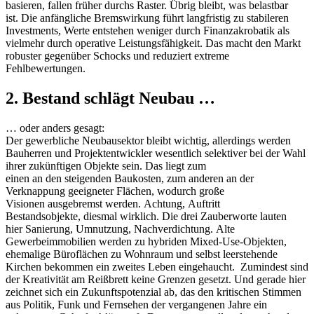
basieren, fallen früher durchs Raster. Übrig bleibt, was belastbar
ist. Die anfängliche Bremswirkung führt langfristig zu stabileren
Investments, Werte entstehen weniger durch Finanzakrobatik als
vielmehr durch operative Leistungsfähigkeit. Das macht den Markt
robuster gegenüber Schocks und reduziert extreme
Fehlbewertungen.
2. Bestand schlägt Neubau …
… oder anders gesagt:
Der gewerbliche Neubausektor bleibt wichtig, allerdings werden
Bauherren und Projektentwickler wesentlich selektiver bei der Wahl
ihrer zukünftigen Objekte sein. Das liegt zum
einen an den steigenden Baukosten, zum anderen an der
Verknappung geeigneter Flächen, wodurch große
Visionen ausgebremst werden. Achtung, Auftritt
Bestandsobjekte, diesmal wirklich. Die drei Zauberworte lauten
hier Sanierung, Umnutzung, Nachverdichtung. Alte
Gewerbeimmobilien werden zu hybriden Mixed-Use-Objekten,
ehemalige Büroflächen zu Wohnraum und selbst leerstehende
Kirchen bekommen ein zweites Leben eingehaucht. Zumindest sind
der Kreativität am Reißbrett keine Grenzen gesetzt. Und gerade hier
zeichnet sich ein Zukunftspotenzial ab, das den kritischen Stimmen
aus Politik, Funk und Fernsehen der vergangenen Jahre ein