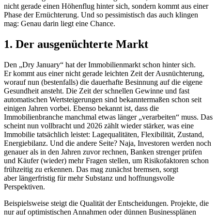
nicht gerade einen Höhenflug hinter sich, sondern kommt aus einer
Phase der Ernüchterung. Und so pessimistisch das auch klingen
mag: Genau darin liegt eine Chance.
1. Der ausgenüchterte Markt
Den „Dry January“ hat der Immobilienmarkt schon hinter sich.
Er kommt aus einer nicht gerade leichten Zeit der Ausnüchterung,
worauf nun (bestenfalls) die dauerhafte Besinnung auf die eigene
Gesundheit ansteht. Die Zeit der schnellen Gewinne und fast
automatischen Wertsteigerungen sind bekanntermaßen schon seit
einigen Jahren vorbei. Ebenso bekannt ist, dass die
Immobilienbranche manchmal etwas länger „verarbeiten“ muss. Das
scheint nun vollbracht und 2026 zählt wieder stärker, was eine
Immobilie tatsächlich leistet: Lagequalitäten, Flexibilität, Zustand,
Energiebilanz. Und die andere Seite? Naja, Investoren werden noch
genauer als in den Jahren zuvor rechnen, Banken strenger prüfen
und Käufer (wieder) mehr Fragen stellen, um Risikofaktoren schon
frühzeitig zu erkennen. Das mag zunächst bremsen, sorgt
aber längerfristig für mehr Substanz und hoffnungsvolle
Perspektiven.
Beispielsweise steigt die Qualität der Entscheidungen. Projekte, die
nur auf optimistischen Annahmen oder dünnen Businessplänen