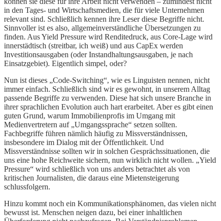
können sie diese für ihre Arbeit nicht verwenden – zumindest nicht
in den Tages- und Wirtschaftsmedien, die für viele Unternehmen
relevant sind. Schließlich kennen ihre Leser diese Begriffe nicht.
Sinnvoller ist es also, allgemeinverständliche Übersetzungen zu
finden. Aus Yield Pressure wird Renditedruck, aus Core-Lage wird
innerstädtisch (streitbar, ich weiß) und aus CapEx werden
Investitionsausgaben (oder Instandhaltungsausgaben, je nach
Einsatzgebiet). Eigentlich simpel, oder?
Nun ist dieses „Code-Switching“, wie es Linguisten nennen, nicht
immer einfach. Schließlich sind wir es gewohnt, in unserem Alltag
passende Begriffe zu verwenden. Diese hat sich unsere Branche in
ihrer sprachlichen Evolution auch hart erarbeitet. Aber es gibt einen
guten Grund, warum Immobilienprofis im Umgang mit
Medienvertretern auf „Umgangssprache“ setzen sollten.
Fachbegriffe führen nämlich häufig zu Missverständnissen,
insbesondere im Dialog mit der Öffentlichkeit. Und
Missverständnisse sollten wir in solchen Gesprächssituationen, die
uns eine hohe Reichweite sichern, nun wirklich nicht wollen. „Yield
Pressure“ wird schließlich von uns anders betrachtet als von
kritischen Journalisten, die daraus eine Mietensteigerung
schlussfolgern.
Hinzu kommt noch ein Kommunikationsphänomen, das vielen nicht
bewusst ist. Menschen neigen dazu, bei einer inhaltlichen