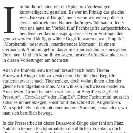
I
m Studium hatten wir ein Spiel, um Vorlesungen
kurzweiliger zu gestalten. Es war im Prinzip das gleiche
wie „Buzzword-Bingo“, auch wenn wir einen politisch
etwas unkorrekteren Namen dafür gewählt hatten. Jeder
von uns hatte im Vorfeld fünf Fachbegriffe aufgeschrieben,
bei denen er davon ausging, dass sie vom Vortragenden
genutzt werden. Häufig gewählte Begriffe waren etwa „Empirie“,
„Morphemik“ oder auch „retardierendes Moment“. In einem
Germanistik-Studium gehört das zum Grundvokabular eines jeden
Dozenten. Und ich kann Ihnen sagen, unsere Aufmerksamkeit war
in diesen Vorlesungen am höchsten.
Auch die Immobilienwirtschaft braucht sich beim Thema
Buzzword-Bingo nicht zu verstecken. Die üblichen Begriffe
variieren zwar je nach Themenlage, doch wohnt ihnen allen der
gleiche Grundgedanke inne. Man will sein Fachwissen darstellen.
Aus diesem Grund benutzen wir konstant Begriffe wie „Yield
Pressure“, „Core-Lage“ oder „CapEx“. Diese Fachtermini muss ich
zuhause immer ablegen, sonst führt das schnell zu Augenrollen.
Man spricht eben doch mit einer anderen Sprache, je nachdem, wo
man sich beruflich bewegt.
In der Pressearbeit ist dieses Buzzword-Bingo aber fehl am Platz.
Natürlich kennen Fachjournalisten die üblichen Vokabeln, doch